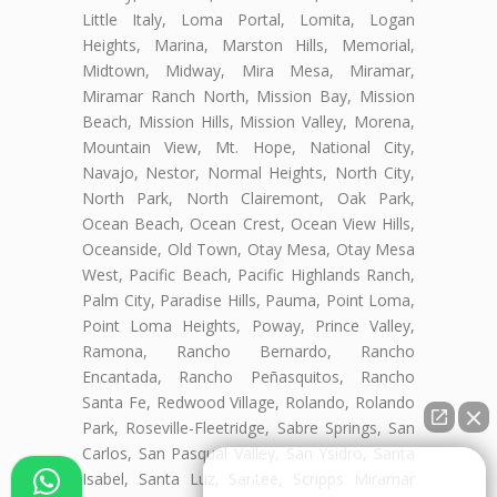
Little Italy, Loma Portal, Lomita, Logan
Heights, Marina, Marston Hills, Memorial,
Midtown, Midway, Mira Mesa, Miramar,
Miramar Ranch North, Mission Bay, Mission
Beach, Mission Hills, Mission Valley, Morena,
Mountain View, Mt. Hope, National City,
Navajo, Nestor, Normal Heights, North City,
North Park, North Clairemont, Oak Park,
Ocean Beach, Ocean Crest, Ocean View Hills,
Oceanside, Old Town, Otay Mesa, Otay Mesa
West, Pacific Beach, Pacific Highlands Ranch,
Palm City, Paradise Hills, Pauma, Point Loma,
Point Loma Heights, Poway, Prince Valley,
Ramona, Rancho Bernardo, Rancho
Encantada, Rancho Peñasquitos, Rancho
Santa Fe, Redwood Village, Rolando, Rolando
Park, Roseville-Fleetridge, Sabre Springs, San
Carlos, San Pasqual Valley, San Ysidro, Santa
👋🏼¿Cómo puedo ayudarte?
Isabel, Santa Luz, Santee, Scripps Miramar