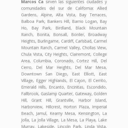
Marcos Ca
sirven las siguientes ciudades y
comunidades del sur de California: Allied
Gardens, Alpine, Alta Vista, Bay Terraces,
Balboa Park, Bankers Hill, Barrio Logan, Bay
Ho, Bay Park, Birdland, Black Mountain
Ranch, Bonita, Bonsall, Border, Broadway
Heights, Burlingame, Cardiff, Carlsbad, Carmel
Mountain Ranch, Carmel Valley, Chollas View,
Chula Vista, City Heights, Clairemont, College
Area, Columbia, Coronado, Cortez Hill, Del
Cerro, Del Mar Heights, Del Mar Mesa,
Downtown San Diego, East Elliott, East
Village, Egger Highlands, El Cajon, El Cerrito,
Emerald Hills, Encanto, Encinitas, Escondido,
Fallbrook, Gaslamp Quarter, Gateway, Golden
Hill, Grant Hill, Grantville, Harbor Island,
Harborview, Hillcrest, Horton Plaza, Imperial
Beach, Jamul, Kearny Mesa, Kensington, La
Jolla, La Jolla Village, La Mesa, La Playa, Lake
Murray, Lakeside, Lincoln Park, Linda Vista,