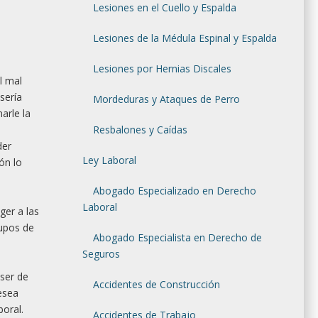
Lesiones en el Cuello y Espalda
Lesiones de la Médula Espinal y Espalda
Lesiones por Hernias Discales
l mal
sería
Mordeduras y Ataques de Perro
arle la
Resbalones y Caídas
der
Ley Laboral
ón lo
Abogado Especializado en Derecho
Laboral
ger a las
rupos de
Abogado Especialista en Derecho de
Seguros
 ser de
Accidentes de Construcción
esea
boral.
Accidentes de Trabajo