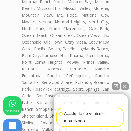
Miramar Ranch North, Mission Bay, Mission
Beach, Mission Hills, Mission Valley, Morena,
Mountain View, Mt. Hope, National City,
Navajo, Nestor, Normal Heights, North City,
North Park, North Clairemont, Oak Park,
Ocean Beach, Ocean Crest, Ocean View Hills,
Oceanside, Old Town, Otay Mesa, Otay Mesa
West, Pacific Beach, Pacific Highlands Ranch,
Palm City, Paradise Hills, Pauma, Point Loma,
Point Loma Heights, Poway, Prince Valley,
Ramona, Rancho Bernardo, Rancho
Encantada, Rancho Peñasquitos, Rancho
Santa Fe, Redwood Village, Rolando, Rolando
Park, Roseville-Fleetridge, Sabre Springs, San
Carlos, San Pasqual Valley, San Ysidro, Santa
👋🏼¿Cómo puedo ayudarte?
Isabel, Santa Luz, Santee, Scripps Miramar
Ranch, Scripps Ranch, Serra Mesa, Shelltown,
WhatsApp
Accidente de vehículo
Shelter Island, Sherman Heights, Silver Strand,
motorizado
Skyline, Solano Beach, Sorrento Mesa,
Sorrento Valley, Southcrest, South Park,