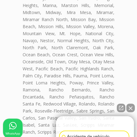
Heights, Marina, Marston Hills, Memorial,
Midtown, Midway, Mira Mesa, Miramar,
Miramar Ranch North, Mission Bay, Mission
Beach, Mission Hills, Mission Valley, Morena,
Mountain View, Mt. Hope, National City,
Navajo, Nestor, Normal Heights, North City,
North Park, North Clairemont, Oak Park,
Ocean Beach, Ocean Crest, Ocean View Hills,
Oceanside, Old Town, Otay Mesa, Otay Mesa
West, Pacific Beach, Pacific Highlands Ranch,
Palm City, Paradise Hills, Pauma, Point Loma,
Point Loma Heights, Poway, Prince Valley,
Ramona, Rancho Bernardo, Rancho
Encantada, Rancho Peñasquitos, Rancho
Santa Fe, Redwood Village, Rolando, Rolando
Park, Roseville-Fleetridge, Sabre Springs, San
Carlos, San Pasqual Valley, San Ysidro, Santa
👋🏼¿Cómo puedo ayudarte?
Isabel, Santa Luz, Santee, Scripps Miramar
Ranch, Scripps Ranch, Serra Mesa, Shelltown,
WhatsApp
Accidente de vehículo