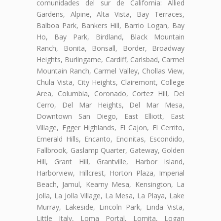
comunidades del sur de California: Allied
Gardens, Alpine, Alta Vista, Bay Terraces,
Balboa Park, Bankers Hill, Barrio Logan, Bay
Ho, Bay Park, Birdland, Black Mountain
Ranch, Bonita, Bonsall, Border, Broadway
Heights, Burlingame, Cardiff, Carlsbad, Carmel
Mountain Ranch, Carmel Valley, Chollas View,
Chula Vista, City Heights, Clairemont, College
Area, Columbia, Coronado, Cortez Hill, Del
Cerro, Del Mar Heights, Del Mar Mesa,
Downtown San Diego, East Elliott, East
Village, Egger Highlands, El Cajon, El Cerrito,
Emerald Hills, Encanto, Encinitas, Escondido,
Fallbrook, Gaslamp Quarter, Gateway, Golden
Hill, Grant Hill, Grantville, Harbor Island,
Harborview, Hillcrest, Horton Plaza, Imperial
Beach, Jamul, Kearny Mesa, Kensington, La
Jolla, La Jolla Village, La Mesa, La Playa, Lake
Murray, Lakeside, Lincoln Park, Linda Vista,
Little Italy, Loma Portal, Lomita, Logan