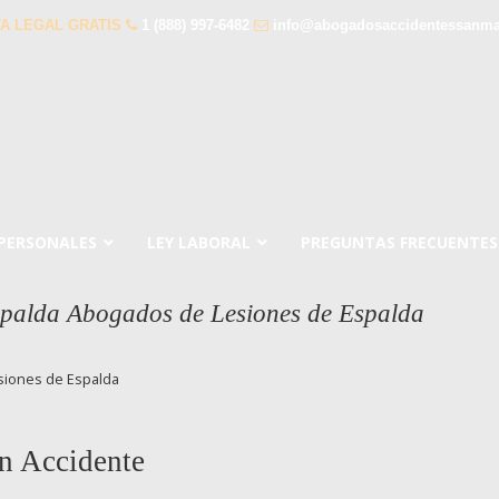
A LEGAL GRATIS
1 (888) 997-6482
info@abogadosaccidentessanm
 PERSONALES
LEY LABORAL
PREGUNTAS FRECUENTES
spalda Abogados de Lesiones de Espalda
siones de Espalda
n Accidente