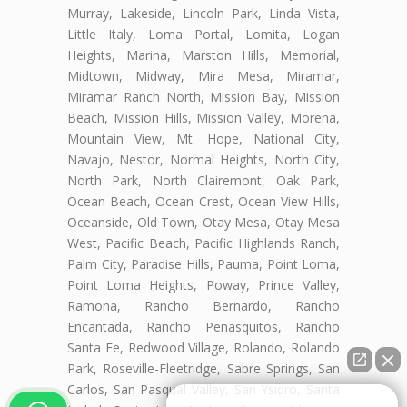
Murray, Lakeside, Lincoln Park, Linda Vista,
Little Italy, Loma Portal, Lomita, Logan
Heights, Marina, Marston Hills, Memorial,
Midtown, Midway, Mira Mesa, Miramar,
Miramar Ranch North, Mission Bay, Mission
Beach, Mission Hills, Mission Valley, Morena,
Mountain View, Mt. Hope, National City,
Navajo, Nestor, Normal Heights, North City,
North Park, North Clairemont, Oak Park,
Ocean Beach, Ocean Crest, Ocean View Hills,
Oceanside, Old Town, Otay Mesa, Otay Mesa
West, Pacific Beach, Pacific Highlands Ranch,
Palm City, Paradise Hills, Pauma, Point Loma,
Point Loma Heights, Poway, Prince Valley,
Ramona, Rancho Bernardo, Rancho
Encantada, Rancho Peñasquitos, Rancho
Santa Fe, Redwood Village, Rolando, Rolando
Park, Roseville-Fleetridge, Sabre Springs, San
Carlos, San Pasqual Valley, San Ysidro, Santa
👋🏼¿Cómo puedo ayudarte?