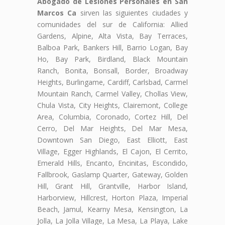
Abogado de Lesiones Personales en San
Marcos Ca
sirven las siguientes ciudades y
comunidades del sur de California: Allied
Gardens, Alpine, Alta Vista, Bay Terraces,
Balboa Park, Bankers Hill, Barrio Logan, Bay
Ho, Bay Park, Birdland, Black Mountain
Ranch, Bonita, Bonsall, Border, Broadway
Heights, Burlingame, Cardiff, Carlsbad, Carmel
Mountain Ranch, Carmel Valley, Chollas View,
Chula Vista, City Heights, Clairemont, College
Area, Columbia, Coronado, Cortez Hill, Del
Cerro, Del Mar Heights, Del Mar Mesa,
Downtown San Diego, East Elliott, East
Village, Egger Highlands, El Cajon, El Cerrito,
Emerald Hills, Encanto, Encinitas, Escondido,
Fallbrook, Gaslamp Quarter, Gateway, Golden
Hill, Grant Hill, Grantville, Harbor Island,
Harborview, Hillcrest, Horton Plaza, Imperial
Beach, Jamul, Kearny Mesa, Kensington, La
Jolla, La Jolla Village, La Mesa, La Playa, Lake