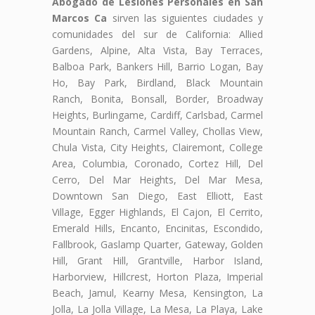
Abogado de Lesiones Personales en San
Marcos Ca
sirven las siguientes ciudades y
comunidades del sur de California: Allied
Gardens, Alpine, Alta Vista, Bay Terraces,
Balboa Park, Bankers Hill, Barrio Logan, Bay
Ho, Bay Park, Birdland, Black Mountain
Ranch, Bonita, Bonsall, Border, Broadway
Heights, Burlingame, Cardiff, Carlsbad, Carmel
Mountain Ranch, Carmel Valley, Chollas View,
Chula Vista, City Heights, Clairemont, College
Area, Columbia, Coronado, Cortez Hill, Del
Cerro, Del Mar Heights, Del Mar Mesa,
Downtown San Diego, East Elliott, East
Village, Egger Highlands, El Cajon, El Cerrito,
Emerald Hills, Encanto, Encinitas, Escondido,
Fallbrook, Gaslamp Quarter, Gateway, Golden
Hill, Grant Hill, Grantville, Harbor Island,
Harborview, Hillcrest, Horton Plaza, Imperial
Beach, Jamul, Kearny Mesa, Kensington, La
Jolla, La Jolla Village, La Mesa, La Playa, Lake