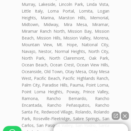
Murray, Lakeside, Lincoln Park, Linda Vista,
Little Italy, Loma Portal, Lomita, Logan
Heights, Marina, Marston Hills, Memorial,
Midtown, Midway, Mira Mesa, Miramar,
Miramar Ranch North, Mission Bay, Mission
Beach, Mission Hills, Mission Valley, Morena,
Mountain View, Mt. Hope, National City,
Navajo, Nestor, Normal Heights, North City,
North Park, North Clairemont, Oak Park,
Ocean Beach, Ocean Crest, Ocean View Hills,
Oceanside, Old Town, Otay Mesa, Otay Mesa
West, Pacific Beach, Pacific Highlands Ranch,
Palm City, Paradise Hills, Pauma, Point Loma,
Point Loma Heights, Poway, Prince Valley,
Ramona, Rancho Bernardo, Rancho
Encantada, Rancho Peñasquitos, Rancho
Santa Fe, Redwood Village, Rolando, Rolando
Park, Roseville-Fleetridge, Sabre Springs, San
Carlos, San Pasqual Valley, San Ysidro, Santa
👋🏼¿Cómo puedo ayudarte?