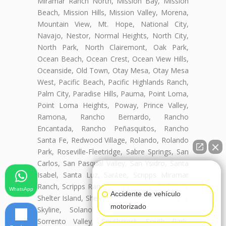
Miramar Ranch North, Mission Bay, Mission
Beach, Mission Hills, Mission Valley, Morena,
Mountain View, Mt. Hope, National City,
Navajo, Nestor, Normal Heights, North City,
North Park, North Clairemont, Oak Park,
Ocean Beach, Ocean Crest, Ocean View Hills,
Oceanside, Old Town, Otay Mesa, Otay Mesa
West, Pacific Beach, Pacific Highlands Ranch,
Palm City, Paradise Hills, Pauma, Point Loma,
Point Loma Heights, Poway, Prince Valley,
Ramona, Rancho Bernardo, Rancho
Encantada, Rancho Peñasquitos, Rancho
Santa Fe, Redwood Village, Rolando, Rolando
Park, Roseville-Fleetridge, Sabre Springs, San
Carlos, San Pasqual Valley, San Ysidro, Santa
👋🏼¿Cómo puedo ayudarte?
Isabel, Santa Luz, Santee, Scripps Miramar
Ranch, Scripps Ranch, Serra Mesa, Shelltown,
WhatsApp
Accidente de vehículo
Shelter Island, Sherman Heights, Silver Strand,
motorizado
Skyline, Solano Beach, Sorrento Mesa,
Sorrento Valley, Southcrest, South Park,