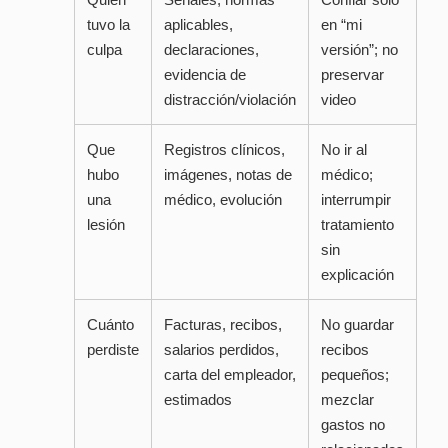
tuvo la
aplicables,
en “mi
culpa
declaraciones,
versión”; no
evidencia de
preservar
distracción/violación
video
Que
Registros clínicos,
No ir al
hubo
imágenes, notas de
médico;
una
médico, evolución
interrumpir
lesión
tratamiento
sin
explicación
Cuánto
Facturas, recibos,
No guardar
perdiste
salarios perdidos,
recibos
carta del empleador,
pequeños;
estimados
mezclar
gastos no