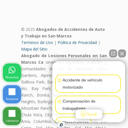
© 2025
Abogados de Accidentes de Auto
y Trabajo en San Marcos
Terminos de Uso
|
Politica de Privacidad
|
Mapa del Sitio
Abogado de Lesiones Personales en San
Marcos Ca
sirven las siguientes ciudades y
👋🏼¿Cómo puedo ayudarte?
comunidades del sur de California: Allied
Gardens, Alpine, Alta Vista, Bay Terraces,
WhatsApp
Accidente de vehículo
Balboa Park, Bankers Hill, Barrio Logan, Bay
motorizado
Ho, Bay Park, Birdland, Black Mountain
Ranch, Bonita, Bonsall, Border, Broadway
Textéame
Heights, Burlingame, Cardiff, Carlsbad, Carmel
Compensación de
Mountain Ranch, Carmel Valley, Chollas View,
trabajadores
Scroll
Chula Vista, City Heights, Clairemont, College
Area, Columbia, Coronado, Cortez Hill, Del
Llámanos
Otras lesiones
Cerro, Del Mar Heights, Del Mar Mesa,