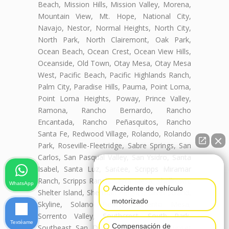
Beach, Mission Hills, Mission Valley, Morena,
Mountain View, Mt. Hope, National City,
Navajo, Nestor, Normal Heights, North City,
North Park, North Clairemont, Oak Park,
Ocean Beach, Ocean Crest, Ocean View Hills,
Oceanside, Old Town, Otay Mesa, Otay Mesa
West, Pacific Beach, Pacific Highlands Ranch,
Palm City, Paradise Hills, Pauma, Point Loma,
Point Loma Heights, Poway, Prince Valley,
Ramona, Rancho Bernardo, Rancho
Encantada, Rancho Peñasquitos, Rancho
Santa Fe, Redwood Village, Rolando, Rolando
Park, Roseville-Fleetridge, Sabre Springs, San
Carlos, San Pasqual Valley, San Ysidro, Santa
👋🏼¿Cómo puedo ayudarte?
Isabel, Santa Luz, Santee, Scripps Miramar
Ranch, Scripps Ranch, Serra Mesa, Shelltown,
WhatsApp
Accidente de vehículo
Shelter Island, Sherman Heights, Silver Strand,
motorizado
Skyline, Solano Beach, Sorrento Mesa,
Sorrento Valley, Southcrest, South Park,
Textéame
Compensación de
Southeast San Diego, Spring Valley, Sunset