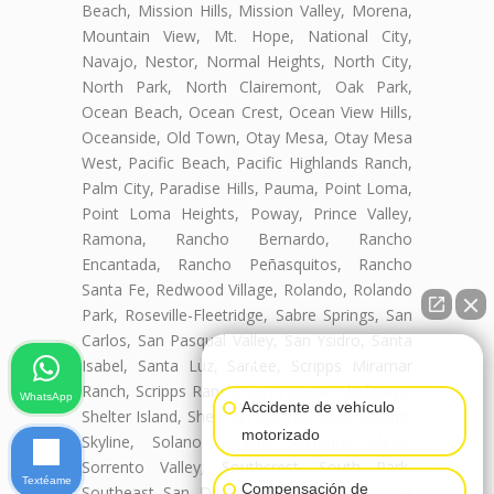
Beach, Mission Hills, Mission Valley, Morena,
Mountain View, Mt. Hope, National City,
Navajo, Nestor, Normal Heights, North City,
North Park, North Clairemont, Oak Park,
Ocean Beach, Ocean Crest, Ocean View Hills,
Oceanside, Old Town, Otay Mesa, Otay Mesa
West, Pacific Beach, Pacific Highlands Ranch,
Palm City, Paradise Hills, Pauma, Point Loma,
Point Loma Heights, Poway, Prince Valley,
Ramona, Rancho Bernardo, Rancho
Encantada, Rancho Peñasquitos, Rancho
Santa Fe, Redwood Village, Rolando, Rolando
Park, Roseville-Fleetridge, Sabre Springs, San
Carlos, San Pasqual Valley, San Ysidro, Santa
👋🏼¿Cómo puedo ayudarte?
Isabel, Santa Luz, Santee, Scripps Miramar
Ranch, Scripps Ranch, Serra Mesa, Shelltown,
WhatsApp
Accidente de vehículo
Shelter Island, Sherman Heights, Silver Strand,
motorizado
Skyline, Solano Beach, Sorrento Mesa,
Sorrento Valley, Southcrest, South Park,
Textéame
Compensación de
Southeast San Diego, Spring Valley, Sunset